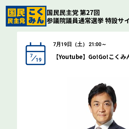
コンテンツへ飛ぶ
国民民主党 第27回
参議院
議員
通常選挙 特設サ
7月19日（土）
21:00～
【Youtube】Go!Go!こ
7
19